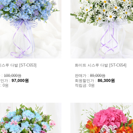
스루 다발 [ST-C653]
화이트 시스루 다발 [ST-C654]
 :
100,000원
판매가 :
89,000원
97,000원
86,300원
인가 :
회원할인가 :
: 0원
적립금: 0원