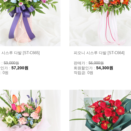
시스루 다발 [ST-C665]
피오니 시스루 다발 [ST-C664]
 :
59,000원
판매가 :
56,000원
57,200원
54,300원
인가 :
회원할인가 :
: 0원
적립금: 0원