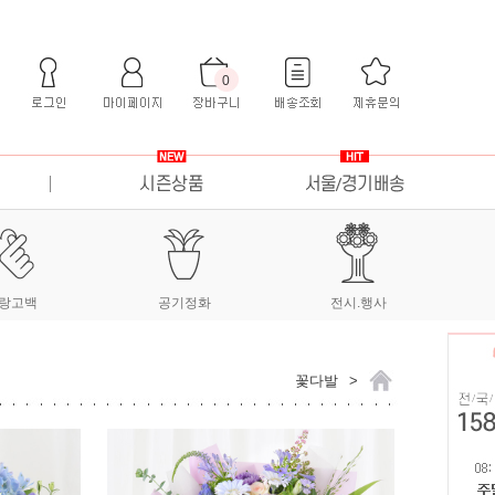
0
랑고백
공기정화
전시.행사
꽃다발
>