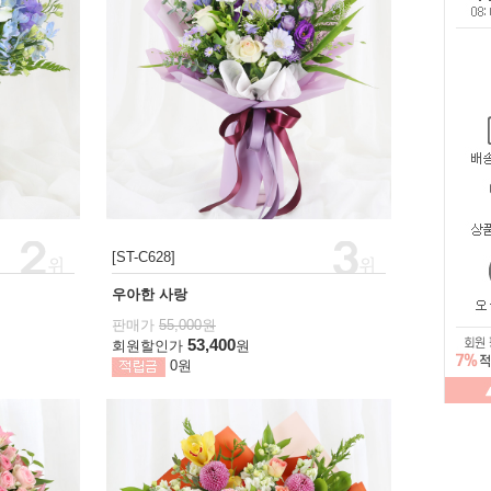
[ST-C628]
우아한 사랑
판매가
55,000원
53,400
회원할인가
원
0원