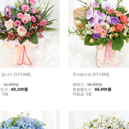
입니다 [ST-C646]
첫사랑이죠 [ST-C650]
 :
62,000원
판매가 :
68,000원
60,100원
66,000원
인가 :
회원할인가 :
: 0원
적립금: 0원