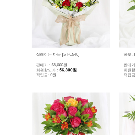
설레이는 마음 [ST-C540]
하모니 
판매가 :
58,000원
판매가
56,300원
회원할인가 :
회원할
적립금: 0원
적립금