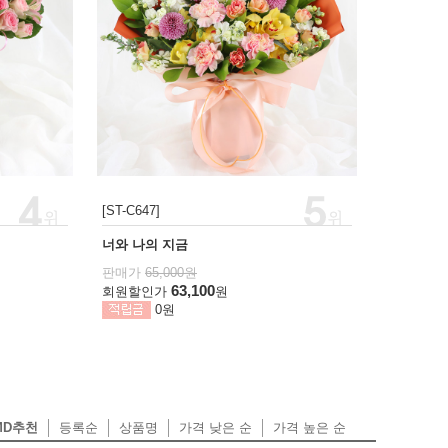
[ST-C647]
너와 나의 지금
판매가
65,000원
63,100
회원할인가
원
0원
MD추천
등록순
상품명
가격 낮은 순
가격 높은 순