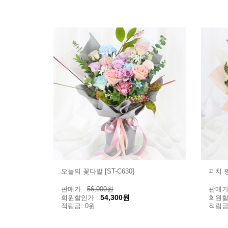
오늘의 꽃다발 [ST-C630]
피치 핑
판매가 :
56,000원
판매가
54,300원
회원할인가 :
회원할
적립금: 0원
적립금