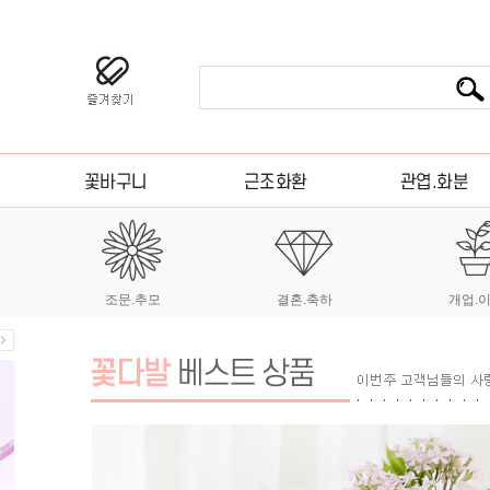
조문.추모
결혼.축하
개업.