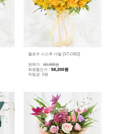
옐로우 시스루 다발 [ST-C662]
판매가 :
60,000원
58,200원
회원할인가 :
적립금: 0원