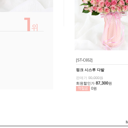
[ST-C652]
핑크 시스루 다발
판매가
90,000원
87,300
회원할인가
원
0원