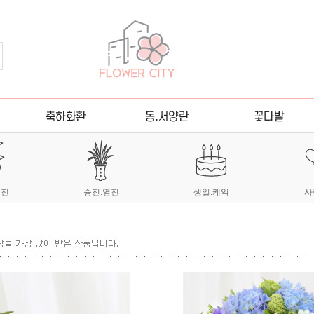
이전
승진.영전
생일.케익
사