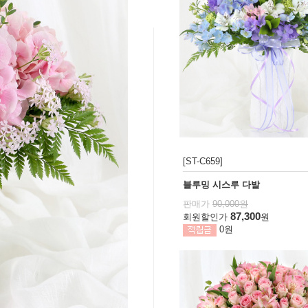
[ST-C659]
블루밍 시스루 다발
판매가
90,000원
87,300
회원할인가
원
0원