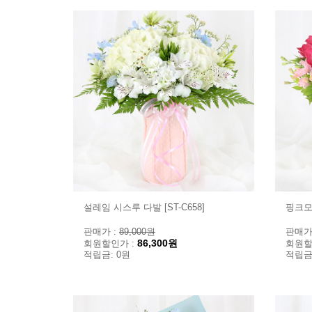
설레임 시스루 다발 [ST-C658]
핑크모브
판매가 :
89,000원
판매가
86,300원
회원할인가 :
회원할
적립금: 0원
적립금