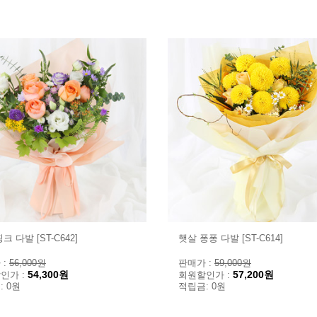
크 다발 [ST-C642]
햇살 퐁퐁 다발 [ST-C614]
 :
56,000원
판매가 :
59,000원
54,300원
57,200원
인가 :
회원할인가 :
: 0원
적립금: 0원