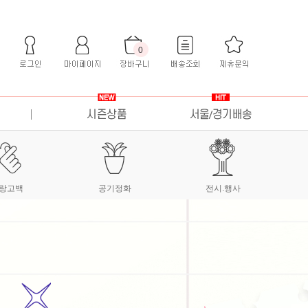
0
랑고백
공기정화
전시.행사