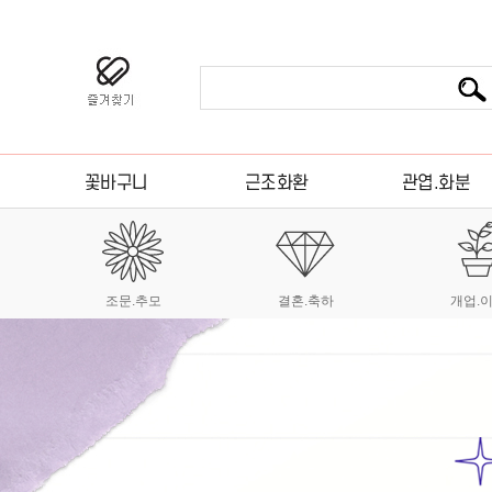
조문.추모
결혼.축하
개업.