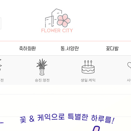
이전
승진.영전
생일.케익
사